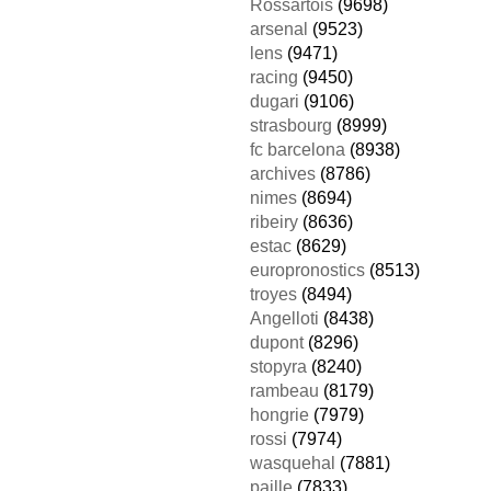
Rossartois
(9698)
arsenal
(9523)
lens
(9471)
racing
(9450)
dugari
(9106)
strasbourg
(8999)
fc barcelona
(8938)
archives
(8786)
nimes
(8694)
ribeiry
(8636)
estac
(8629)
europronostics
(8513)
troyes
(8494)
Angelloti
(8438)
dupont
(8296)
stopyra
(8240)
rambeau
(8179)
hongrie
(7979)
rossi
(7974)
wasquehal
(7881)
paille
(7833)