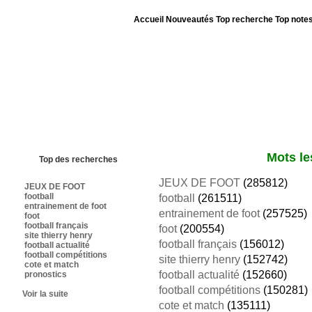
Accueil
Nouveautés
Top recherche
Top note
Bienvenue sur sites-foot.com - Nous sommes le 06/08/2026 - Annuaire ouv
Mots le
Top des recherches
JEUX DE FOOT
(285812)
JEUX DE FOOT
football
football
(261511)
entrainement de foot
entrainement de foot
(257525)
foot
football français
foot
(200554)
site thierry henry
football français
(156012)
football actualité
football compétitions
site thierry henry
(152742)
cote et match
football actualité
(152660)
pronostics
football compétitions
(150281)
Voir la suite
cote et match
(135111)