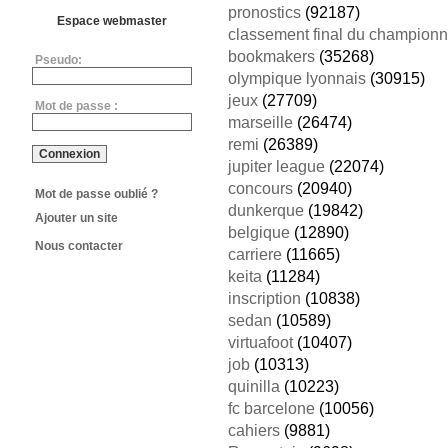
pronostics
(92187)
Espace webmaster
classement final du championn
bookmakers
(35268)
Pseudo:
olympique lyonnais
(30915)
jeux
(27709)
Mot de passe :
marseille
(26474)
remi
(26389)
jupiter league
(22074)
concours
(20940)
Mot de passe oublié ?
dunkerque
(19842)
Ajouter un site
belgique
(12890)
Nous contacter
carriere
(11665)
keita
(11284)
inscription
(10838)
sedan
(10589)
virtuafoot
(10407)
job
(10313)
quinilla
(10223)
fc barcelone
(10056)
cahiers
(9881)