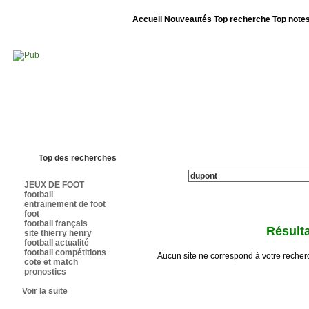
Accueil
Nouveautés
Top recherche
Top note
Bienvenue sur sites-foot.com - Nous sommes le 07/08/2026 - Annuaire ouv
Top des recherches
JEUX DE FOOT
football
entrainement de foot
foot
football français
Résulta
site thierry henry
football actualité
football compétitions
Aucun site ne correspond à votre recher
cote et match
pronostics
Voir la suite