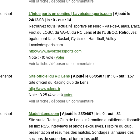
Voir la fiche / déposer un commentaire
L'info sports en continu | Lavoixdessports.com
| Ajouté le
24/12/08 | in : 0 - out : 14
Retrouvez toute l'actualité sportive en Nord - Pas-de-Calais. L'act
Foot du LOSC, du VAFC, du RC Lens et de l'USBCO. Retrouvez
également l'actu Basket, Cyclisme, Handball, Volley... -
Lavoixdesports.com
http://www.lavoixdessports.com
Note :
- (0 vote)
Voter
Voir la fiche / déposer un commentaire
Site officiel du RC Lens
| Ajouté le 06/05/07 | in : 0 - out : 157
Site officiel du Racing club de Lens
http://www.rclens.fr
Note :
3.25 (4 votes)
Voter
Voir la fiche / déposer un commentaire
MadeInLens.com
| Ajouté le 23/04/07 | in : 0 - out : 81
Site sur le Racing Club de Lens. Information quotidienne disponib
en flux RSS. Interviews et photos exclusives. Histoire du club,
présentation et résumés des matchs. Sondages, annuaire des
sections de supporters, et forum très actif.