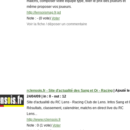
matchs, composer votre équipe type, fixer le prix des joueurs et
même proposer vos joueurs.
http://lensoismag.fr.gd
Note :
- (0 vote)
Voter
Voir la fiche / déposer un commentaire
rclensois.fr - Site d'actualité des Sang et Or - Racing
| Ajouté le
24/04/09 | in : 0 - out : 12
Site d'actualité du RC Lens - Racing Club de Lens. Infos Sang et O
Résultats, classement, calendrier, matchs en direct live du RC
Lens...
http://www.rclensois.fr
Note :
0 (1 vote)
Voter