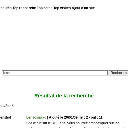
eautés
Top recherche
Top notes
Top visites
Ajout d'un site
es le 07/08/2026 - Annuaire ouvert le 5 Avril 2007
Recherche avancée
Résultat de la recherche
rouvés : 5
Lensoismag
| Ajouté le 20/01/09 | in : 2 - out : 11
Site d'info sur le RC Lens. Vous pourrez pronostiquer sur les