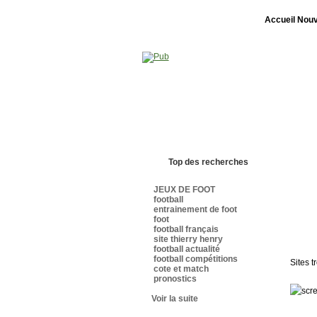
Accueil
Nouv
Bienvenue sur sites-foot.com - Nous somm
Top des recherches
JEUX DE FOOT
football
entrainement de foot
foot
football français
site thierry henry
football actualité
football compétitions
Sites t
cote et match
pronostics
Voir la suite