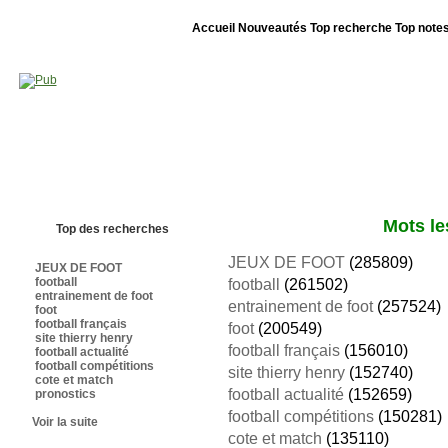
Accueil
Nouveautés
Top recherche
Top note
Bienvenue sur sites-foot.com - Nous sommes le 06/08/2026 - Annuaire ouv
Mots le
Top des recherches
JEUX DE FOOT
(285809)
JEUX DE FOOT
football
football
(261502)
entrainement de foot
entrainement de foot
(257524)
foot
football français
foot
(200549)
site thierry henry
football français
(156010)
football actualité
football compétitions
site thierry henry
(152740)
cote et match
football actualité
(152659)
pronostics
football compétitions
(150281)
Voir la suite
cote et match
(135110)