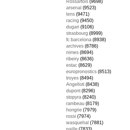
Rossartois
(9698)
arsenal
(9523)
lens
(9471)
racing
(9450)
dugari
(9106)
strasbourg
(8999)
fc barcelona
(8938)
archives
(8786)
nimes
(8694)
ribeiry
(8636)
estac
(8629)
europronostics
(8513)
troyes
(8494)
Angelloti
(8438)
dupont
(8296)
stopyra
(8240)
rambeau
(8179)
hongrie
(7979)
rossi
(7974)
wasquehal
(7881)
paille
(7833)