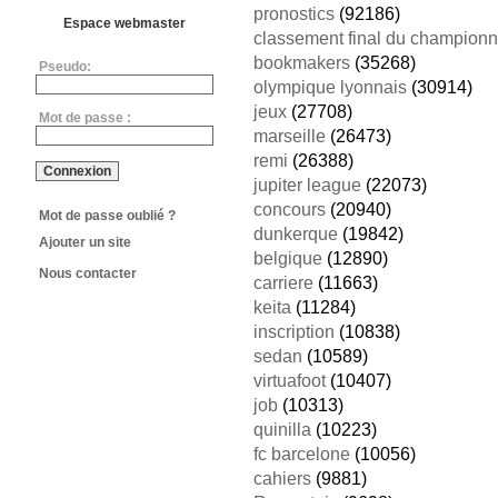
pronostics
(92186)
Espace webmaster
classement final du championn
bookmakers
(35268)
Pseudo:
olympique lyonnais
(30914)
jeux
(27708)
Mot de passe :
marseille
(26473)
remi
(26388)
jupiter league
(22073)
concours
(20940)
Mot de passe oublié ?
dunkerque
(19842)
Ajouter un site
belgique
(12890)
Nous contacter
carriere
(11663)
keita
(11284)
inscription
(10838)
sedan
(10589)
virtuafoot
(10407)
job
(10313)
quinilla
(10223)
fc barcelone
(10056)
cahiers
(9881)