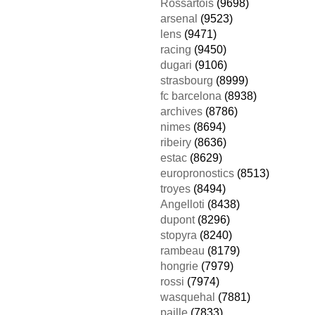
Rossartois
(9698)
arsenal
(9523)
lens
(9471)
racing
(9450)
dugari
(9106)
strasbourg
(8999)
fc barcelona
(8938)
archives
(8786)
nimes
(8694)
ribeiry
(8636)
estac
(8629)
europronostics
(8513)
troyes
(8494)
Angelloti
(8438)
dupont
(8296)
stopyra
(8240)
rambeau
(8179)
hongrie
(7979)
rossi
(7974)
wasquehal
(7881)
paille
(7833)