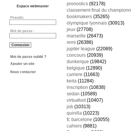
pronostics
(92178)
Espace webmaster
classement final du championn
bookmakers
(35265)
Pseudo:
olympique lyonnais
(30913)
jeux
(27708)
Mot de passe :
marseille
(26473)
remi
(26386)
jupiter league
(22069)
concours
(20939)
Mot de passe oublié ?
dunkerque
(19842)
Ajouter un site
belgique
(12890)
Nous contacter
carriere
(11663)
keita
(11284)
inscription
(10838)
sedan
(10589)
virtuafoot
(10407)
job
(10313)
quinilla
(10223)
fc barcelone
(10055)
cahiers
(9881)