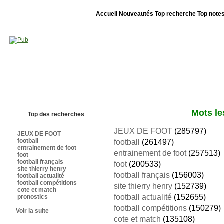
Accueil
Nouveautés
Top recherche
Top note
Bienvenue sur sites-foot.com - Nous sommes le 06/08/2026 - Annuaire ouv
Mots le
Top des recherches
JEUX DE FOOT
(285797)
JEUX DE FOOT
football
football
(261497)
entrainement de foot
entrainement de foot
(257513)
foot
football français
foot
(200533)
site thierry henry
football français
(156003)
football actualité
football compétitions
site thierry henry
(152739)
cote et match
football actualité
(152655)
pronostics
football compétitions
(150279)
Voir la suite
cote et match
(135108)