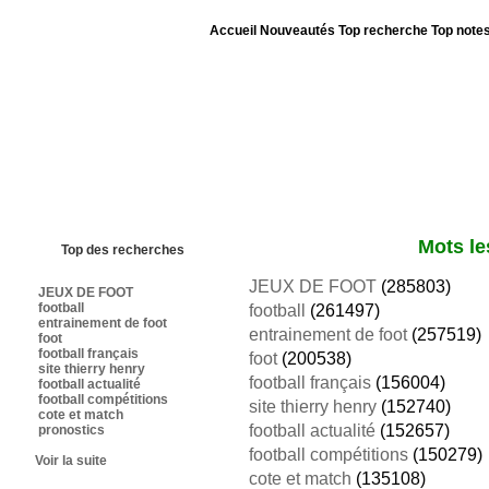
Accueil
Nouveautés
Top recherche
Top note
Bienvenue sur sites-foot.com - Nous sommes le 06/08/2026 - Annuaire ouv
Mots le
Top des recherches
JEUX DE FOOT
(285803)
JEUX DE FOOT
football
football
(261497)
entrainement de foot
entrainement de foot
(257519)
foot
football français
foot
(200538)
site thierry henry
football français
(156004)
football actualité
football compétitions
site thierry henry
(152740)
cote et match
football actualité
(152657)
pronostics
football compétitions
(150279)
Voir la suite
cote et match
(135108)