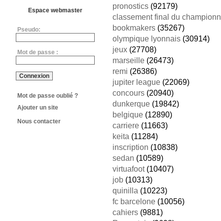
pronostics
(92179)
Espace webmaster
classement final du championn
bookmakers
(35267)
Pseudo:
olympique lyonnais
(30914)
jeux
(27708)
Mot de passe :
marseille
(26473)
remi
(26386)
jupiter league
(22069)
concours
(20940)
Mot de passe oublié ?
dunkerque
(19842)
Ajouter un site
belgique
(12890)
Nous contacter
carriere
(11663)
keita
(11284)
inscription
(10838)
sedan
(10589)
virtuafoot
(10407)
job
(10313)
quinilla
(10223)
fc barcelone
(10056)
cahiers
(9881)