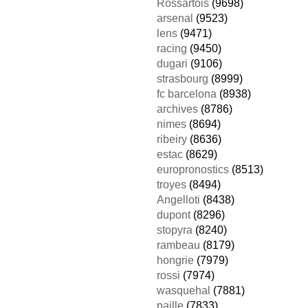
Rossartois
(9698)
arsenal
(9523)
lens
(9471)
racing
(9450)
dugari
(9106)
strasbourg
(8999)
fc barcelona
(8938)
archives
(8786)
nimes
(8694)
ribeiry
(8636)
estac
(8629)
europronostics
(8513)
troyes
(8494)
Angelloti
(8438)
dupont
(8296)
stopyra
(8240)
rambeau
(8179)
hongrie
(7979)
rossi
(7974)
wasquehal
(7881)
paille
(7833)