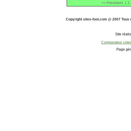
<< Précédent
1
2
Copyright sites-foot.com @ 2007 Tous 
Site réali
Comparateur cote
Page gén