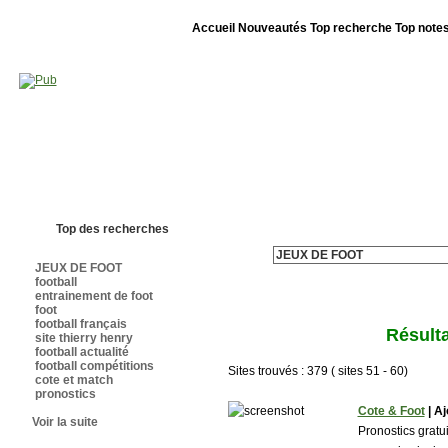
Accueil
Nouveautés
Top recherche
Top note
Bienvenue sur sites-foot.com - Nous sommes le 10/08/2026 - Annuaire ouv
Top des recherches
JEUX DE FOOT
football
entrainement de foot
foot
football français
Résulta
site thierry henry
football actualité
football compétitions
Sites trouvés : 379 ( sites 51 - 60)
cote et match
pronostics
Cote & Foot
| Aj
Voir la suite
Pronostics gratu