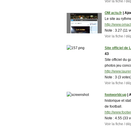
Voir la fiche / 
OM actu.fr
| Ajou
Le site au rythm
http://www.omact
Note :
3.27 (11 v
Voir la fiche / 
Site officiel de
43
Site officiel du
photos jeu concou
http://www.laure
Note :
3 (3 votes
Voir la fiche / 
footworldcup
| A
historique et sta
de football.
http://www.footw
Note :
4.55 (33 
Voir la fiche / 