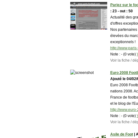
Pariez sur le fo
: 23 - out : 50
Actualité des gra
d'offres excepti
Nos partenaires 
élevées du marc
exceptionnels !
http://www.paris-
Note :
- (0 vote)
Voir la fiche / 
Euro 2008 Footb
Ajouté le 04/02/08
Euro 2008 Footba
nations 2008. Act
France de footba
et le blog de l'E
http://www.euro-
Note :
- (0 vote)
Voir la fiche / 
Asile de Foot
| A