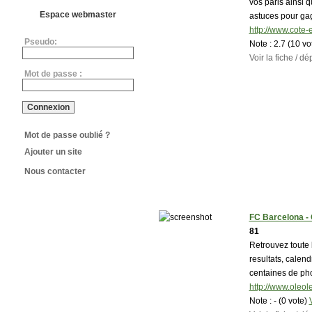
vos paris ainsi 
Espace webmaster
astuces pour gag
http://www.cote-
Pseudo:
Note :
2.7 (10 vo
Voir la fiche / 
Mot de passe :
Mot de passe oublié ?
Ajouter un site
Nous contacter
FC Barcelona - 
81
Retrouvez toute l
resultats, calen
centaines de pho
http://www.oleol
Note :
- (0 vote)