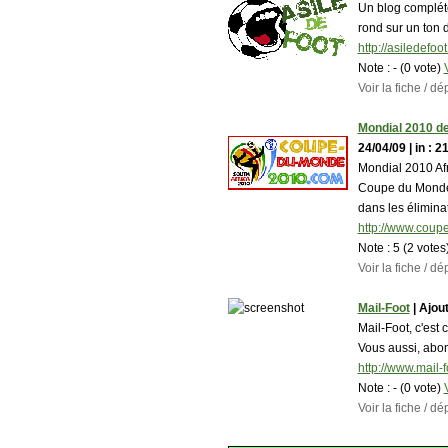
Un blog compléte
rond sur un ton 
http://asiledefoo
Note :
- (0 vote)
Voir la fiche / 
Mondial 2010 de
24/04/09 | in : 21
Mondial 2010 Afr
Coupe du Monde 2
dans les élimina
http://www.cou
Note :
5 (2 votes
Voir la fiche / 
Mail-Foot
| Ajout
Mail-Foot, c'est 
Vous aussi, abon
http://www.mail-f
Note :
- (0 vote)
Voir la fiche / 