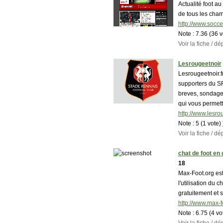
Actualité foot au
de tous les cha
http://www.soccer
Note :
7.36 (36 
Voir la fiche / 
Lesrougeetnoir
Lesrougeetnoir.fr
supporters du S
breves, sondages
qui vous permet
http://www.lesrou
Note :
5 (1 vote)
Voir la fiche / 
chat de foot en 
18
Max-Foot.org est 
l'utilisation du 
gratuitement et 
http://www.max-f
Note :
6.75 (4 vo