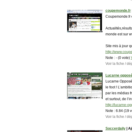
coupemonde.fr
Coupemonde.fr es
Actualités,résult
monde est sur 
Site mis à jour 
http://www.coup
Note :
- (0 vote)
Voir la fiche / 
Lucarne oppos
Lucarne Opposée 
le foot ! L’ambit
par les médias 
et surtout, de l’
http://lucarne-op
Note :
6.84 (19 
Voir la fiche / 
Soccerdaily
| Aj