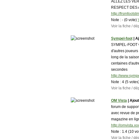
ALLEZ LES VER
RESPECT DES
http://frsmfoots
Note :
- (0 vote)
Voir la fiche / 
Sympel-foot
| Aj
SYMPEL-FOOT vo
d'autres joueurs
long de la saiso
centaines d'autr
secondes
http://www.sympel
Note :
4 (5 votes
Voir la fiche / 
OM Vista
| Ajout
forum de supporte
avec revue de pr
magazine en lign
http://omvista.xo
Note :
1.4 (10 vo
Voir la fiche / 