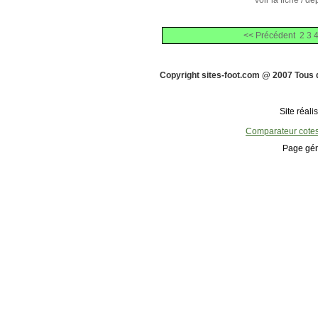
Voir la fiche / 
<< Précédent
2
3
Copyright sites-foot.com @ 2007 Tous 
Site réali
Comparateur cote
Page gén