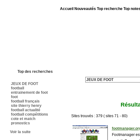
Accueil
Nouveautés
Top recherche
Top note
Bienvenue sur sites-foot.com - Nous sommes le 07/08/2026 - Annuaire ouv
Top des recherches
JEUX DE FOOT
football
entrainement de foot
foot
football français
Résulta
site thierry henry
football actualité
football compétitions
Sites trouvés : 379 ( sites 71 - 80)
cote et match
pronostics
footmanager.or
Voir la suite
Footmanager est 