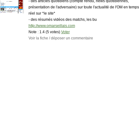
- des articles quotidiens (compte rendu, news quotidiennes,
présentation de l'adversaire) sur toute l'actualité de l'OM en temps
réel sur *le site*
- des résumés vidéos des matchs, les bu
http://www.omarseillais.com
Note :
1.4 (5 votes)
Voter
Voir la fiche / déposer un commentaire