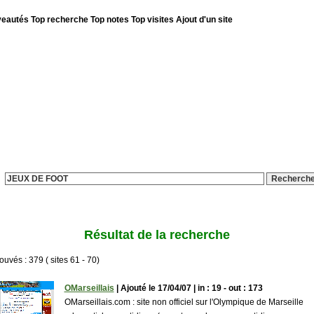
eautés
Top recherche
Top notes
Top visites
Ajout d'un site
es le 07/08/2026 - Annuaire ouvert le 5 Avril 2007
Recherche avancée
Résultat de la recherche
rouvés : 379 ( sites 61 - 70)
OMarseillais
| Ajouté le 17/04/07 | in : 19 - out : 173
OMarseillais.com : site non officiel sur l'Olympique de Marseille