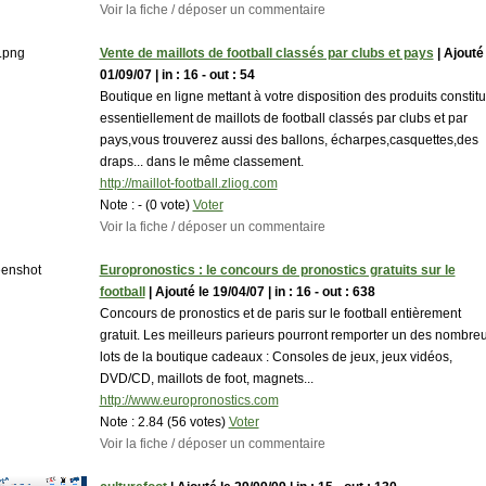
Voir la fiche / déposer un commentaire
Vente de maillots de football classés par clubs et pays
| Ajouté 
01/09/07 | in : 16 - out : 54
Boutique en ligne mettant à votre disposition des produits constit
essentiellement de maillots de football classés par clubs et par
pays,vous trouverez aussi des ballons, écharpes,casquettes,des
draps... dans le même classement.
http://maillot-football.zliog.com
Note :
- (0 vote)
Voter
Voir la fiche / déposer un commentaire
Europronostics : le concours de pronostics gratuits sur le
football
| Ajouté le 19/04/07 | in : 16 - out : 638
Concours de pronostics et de paris sur le football entièrement
gratuit. Les meilleurs parieurs pourront remporter un des nombre
lots de la boutique cadeaux : Consoles de jeux, jeux vidéos,
DVD/CD, maillots de foot, magnets...
http://www.europronostics.com
Note :
2.84 (56 votes)
Voter
Voir la fiche / déposer un commentaire