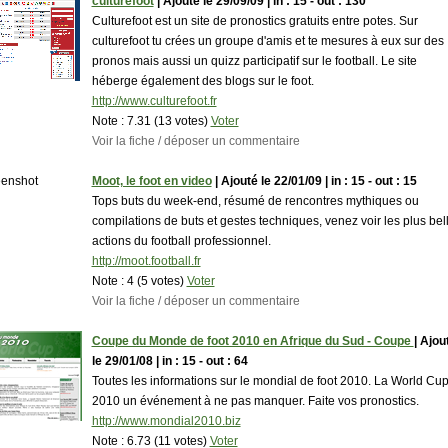
culturefoot
| Ajouté le 29/09/09 | in : 15 - out : 130
Culturefoot est un site de pronostics gratuits entre potes. Sur
culturefoot tu crées un groupe d'amis et te mesures à eux sur des
pronos mais aussi un quizz participatif sur le football. Le site
héberge également des blogs sur le foot.
http://www.culturefoot.fr
Note :
7.31 (13 votes)
Voter
Voir la fiche / déposer un commentaire
Moot, le foot en video
| Ajouté le 22/01/09 | in : 15 - out : 15
Tops buts du week-end, résumé de rencontres mythiques ou
compilations de buts et gestes techniques, venez voir les plus bel
actions du football professionnel.
http://moot.football.fr
Note :
4 (5 votes)
Voter
Voir la fiche / déposer un commentaire
Coupe du Monde de foot 2010 en Afrique du Sud - Coupe
| Ajou
le 29/01/08 | in : 15 - out : 64
Toutes les informations sur le mondial de foot 2010. La World Cu
2010 un événement à ne pas manquer. Faite vos pronostics.
http://www.mondial2010.biz
Note :
6.73 (11 votes)
Voter