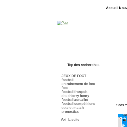
Accueil
Nouv
Bienvenue sur sites-foot.com - Nous somm
Top des recherches
JEUX DE FOOT
football
entrainement de foot
foot
football français
site thierry henry
football actualité
football compétitions
Sites t
cote et match
pronostics
Voir la suite