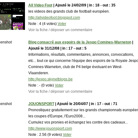
All Video Foot
| Ajouté le 24/02/09 | in : 18 - out : 35
les videos des grands club de football européen.
http://allvideofoot.blogspot.com
Note :
4 (4 votes)
Voter
Voir la fiche / déposer un commentaire
Blog consacré aux espoirs de la Jespo Comines-Warneton
|
Ajouté le 31/12/08 | in : 17 - out : 5
Informations, résultats, commentaires, annonces, convocations,
etc... tout ce qui concerne l'équipe des espoirs de la Royale Jesp
Comines-Warneton, club de P4 belge évoluant en West-
Vlaanderen.
http://jespo.skynetblogs.be
Note :
- (0 vote)
Voter
Voir la fiche / déposer un commentaire
JOUONSPORT
| Ajouté le 20/04/07 | in : 17 - out : 71
Pronostiquez gratuitement sur les grands championnats européen
les coupes d'Europe, l'Euro2008...
Cumulez vos pronies et échangez les contre des cadeaux...
http://www.jouonsport.com
Note :
2.56 (9 votes)
Voter