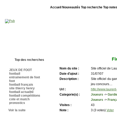
Accueil
Nouveautés
Top recherche
Top note
Bienvenue sur sites-foot.com - Nous sommes le 08/08/2026 - Annuaire ouv
Fi
Top des recherches
Nom du site :
Site officiel de La
JEUX DE FOOT
football
Date d'ajout :
31/07/07
entrainement de foot
Description :
Site officiel du 
foot
jeu concours....
football français
site thierry henry
Url :
http://www.laurent
football actualité
Categorie(s) :
Joueurs
->
Gardie
football compétitions
cote et match
Joueurs
->
Franç
pronostics
Visites :
43
Voir la suite
Note :
3 (3 votes)
Voter