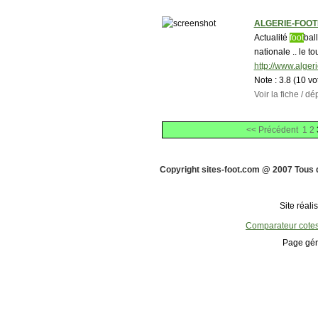
ALGERIE-FOO
Actualité
foot
bal
nationale .. le t
http://www.algeri
Note :
3.8 (10 vo
Voir la fiche / 
<< Précédent
1
2
Copyright sites-foot.com @ 2007 Tous 
Site réali
Comparateur cote
Page gén