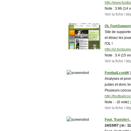
http://www.footb
Note :
3.86 (14 
Voir la fiche / 
OL FootSupport
Site de support
et élisez les jo
l'OL !
http://ol.footsuppo
Note :
3.4 (15 vo
Voir la fiche / 
FootbalLcooliK
|
Analyses et pron
justes et donc le
Plusieurs concou
http://footballco
Note :
- (0 vote)
Voir la fiche / 
Foot, Transfert,
24/10/07 | in : 11