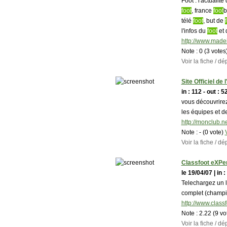
Foot : l'actualité
foot
, france
foot
b
télé
foot
, but de
l'infos du
foot
et 
http://www.made
Note :
0 (3 votes
Voir la fiche / 
Site Officiel de
in : 112 - out : 5
vous découvrirez 
les équipes et d
http://monclub.n
Note :
- (0 vote)
Voir la fiche / 
Classfoot eXPer
le 19/04/07 | in :
Telechargez un l
complet (champio
http://www.class
Note :
2.22 (9 vo
Voir la fiche / 