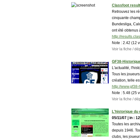
Classfoot resul
Retrouvez les rés
cinquante cham
Bundesliga, Calci
ont été obtenus à
http://results.cl
Note :
2.42 (12 
Voir la fiche / 
GF38-Historiqu
L'actualité, l'hi
Tous les joueurs,
création, telle es
http://www.gf38-
Note :
5.48 (25 
Voir la fiche / 
L'historique du
05/11/07 | in : 1
Toutes les arch
depuis 1946. Tou
clubs, les joueurs