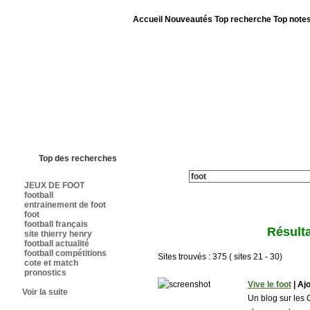
Accueil
Nouveautés
Top recherche
Top note
Bienvenue sur sites-foot.com - Nous sommes le 06/08/2026 - Annuaire ouv
Top des recherches
JEUX DE FOOT
football
entrainement de foot
foot
football français
Résulta
site thierry henry
football actualité
football compétitions
Sites trouvés : 375 ( sites 21 - 30)
cote et match
pronostics
Vive le foot
| Ajo
Voir la suite
Un blog sur les 