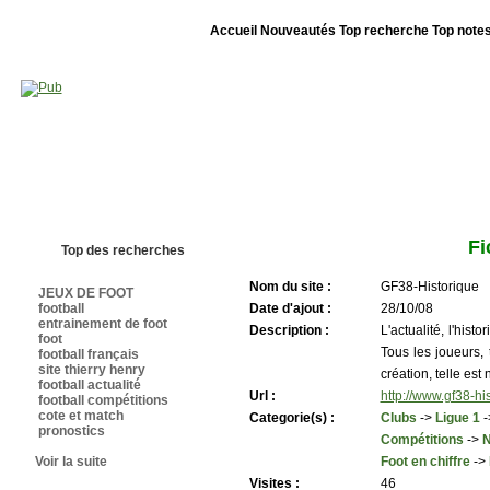
Accueil
Nouveautés
Top recherche
Top note
Bienvenue sur sites-foot.com - Nous sommes le 09/08/2026 - Annuaire ouv
Fi
Top des recherches
Nom du site :
GF38-Historique
JEUX DE FOOT
football
Date d'ajout :
28/10/08
entrainement de foot
Description :
L'actualité, l'his
foot
Tous les joueurs, 
football français
site thierry henry
création, telle est 
football actualité
Url :
http://www.gf38-hi
football compétitions
cote et match
Categorie(s) :
Clubs
->
Ligue 1
-
pronostics
Compétitions
->
N
Voir la suite
Foot en chiffre
->
Visites :
46