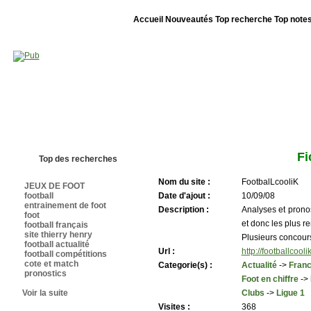
Accueil
Nouveautés
Top recherche
Top note
Bienvenue sur sites-foot.com - Nous sommes le 08/08/2026 - Annuaire ouv
Fi
Top des recherches
Nom du site :
FootbalLcooliK
JEUX DE FOOT
football
Date d'ajout :
10/09/08
entrainement de foot
Description :
Analyses et pronos
foot
et donc les plus re
football français
site thierry henry
Plusieurs concours
football actualité
Url :
http://footballcool
football compétitions
cote et match
Categorie(s) :
Actualité
->
Fran
pronostics
Foot en chiffre
->
Voir la suite
Clubs
->
Ligue 1
Visites :
368