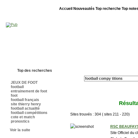
Accueil
Nouveautés
Top recherche
Top note
Bienvenue sur sites-foot.com - Nous sommes le 07/08/2026 - Annuaire ouv
Top des recherches
JEUX DE FOOT
football
entrainement de foot
foot
football français
Résulta
site thierry henry
football actualité
football compétitions
Sites trouvés : 304 ( sites 211 - 220)
cote et match
pronostics
RSC BEAUFAYS 
Voir la suite
Site Officiel du 