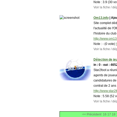
Note :
3.9 (30 vo
Voir la fiche / 
Om13.info
| Ajou
Site complet déd
l'actualité de l'
l'histoire du clu
http://www.om13.
Note :
- (0 vote)
Voir la fiche / 
Détection de je
in : 0 - out : 465
Star2foot a réuni
agents de joueur
candidatures de 
contrat de 2 ans
http://www.star2
Note :
5.58 (52 
Voir la fiche / 
<< Précédent
16
17
18