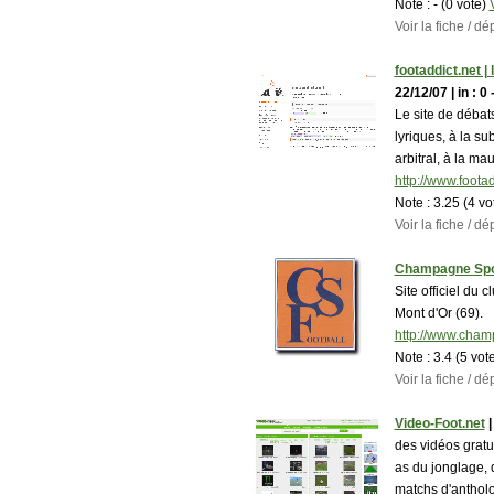
Note :
- (0 vote)
Voir la fiche / 
footaddict.net | 
22/12/07 | in : 0 
Le site de débats
lyriques, à la su
arbitral, à la mau
http://www.footad
Note :
3.25 (4 vo
Voir la fiche / 
Champagne Spor
Site officiel d
Mont d'Or (69).
http://www.cham
Note :
3.4 (5 vot
Voir la fiche / 
Video-Foot.net
|
des vidéos gratu
as du jonglage, 
matchs d'anthol