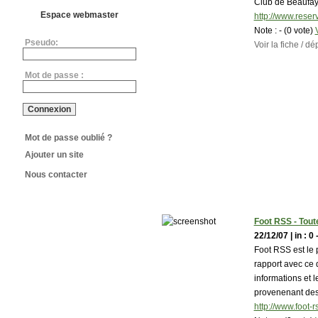
Club de Beaufa
Espace webmaster
http://www.reser
Note :
- (0 vote)
Pseudo:
Voir la fiche / 
Mot de passe :
Mot de passe oublié ?
Ajouter un site
Nous contacter
Foot RSS - Toute
22/12/07 | in : 0 
Foot RSS est le p
rapport avec ce d
informations et 
provenenant des 
http://www.foot-rs