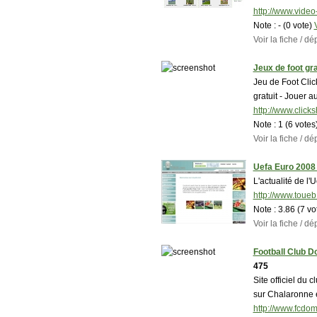
http://www.video-
Note :
- (0 vote)
Voir la fiche / 
Jeux de foot gra
Jeu de Foot Clic
gratuit - Jouer a
http://www.clicksh
Note :
1 (6 votes
Voir la fiche / 
Uefa Euro 2008 
L'actualité de l'
http://www.toue
Note :
3.86 (7 vo
Voir la fiche / 
Football Club 
475
Site officiel du 
sur Chalaronne e
http://www.fcdo