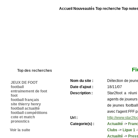
Accueil
Nouveautés
Top recherche
Top note
Bienvenue sur sites-foot.com - Nous sommes le 09/08/2026 - Annuaire ouv
Fi
Top des recherches
Nom du site :
Détection de jeune
JEUX DE FOOT
football
Date d'ajout :
18/11/07
entrainement de foot
Description :
Star2foot a réuni
foot
agents de joueurs
football français
site thierry henry
de jeunes footbal
football actualité
avec l'agent FFF p
football compétitions
cote et match
Url :
http://www.star2fo
pronostics
Categorie(s) :
Actualité
->
Fran
Voir la suite
Clubs
->
Ligue 1
-
Actualité
->
Press