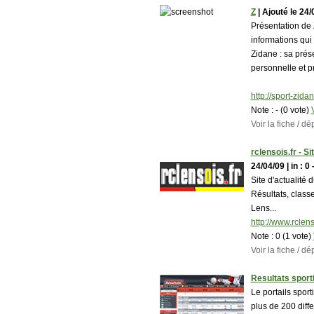
Z
| Ajouté le 24/04
Présentation de 
informations qui
Zidane : sa prése
personnelle et p
http://sport-zid
Note :
- (0 vote)
Voir la fiche / 
rclensois.fr - S
24/04/09 | in : 0 
Site d'actualité
Résultats, class
Lens...
http://www.rclens
Note :
0 (1 vote)
Voir la fiche / 
Resultats sport
Le portails spor
plus de 200 diff