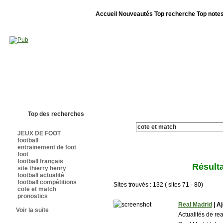
Accueil
Nouveautés
Top recherche
Top note
Bienvenue sur sites-foot.com - Nous sommes le 07/08/2026 - Annuaire ouv
Top des recherches
JEUX DE FOOT
football
entrainement de foot
foot
football français
Résulta
site thierry henry
football actualité
football compétitions
Sites trouvés : 132 ( sites 71 - 80)
cote et match
pronostics
Real Madrid
| Aj
Voir la suite
Actualités de re