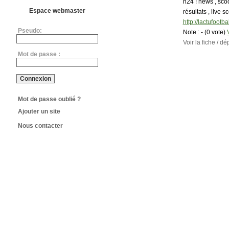
h24 ! news , scoo
Espace webmaster
résultats , live 
http://lactufootb
Pseudo:
Note :
- (0 vote)
Voir la fiche / 
Mot de passe :
Mot de passe oublié ?
Ajouter un site
Nous contacter