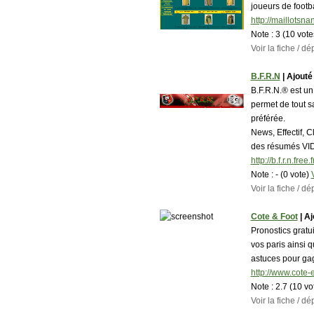
joueurs de footb
http://maillotsnan
Note :
3 (10 vot
Voir la fiche / 
B.F.R.N
| Ajouté 
B.F.R.N.® est un
permet de tout s
préférée.
News, Effectif, 
des résumés VID
http://b.f.r.n.free.f
Note :
- (0 vote)
Voir la fiche / 
Cote & Foot
| Aj
Pronostics gratu
vos paris ainsi 
astuces pour gag
http://www.cote-
Note :
2.7 (10 vo
Voir la fiche / 