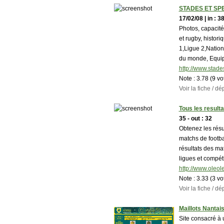
STADES ET SP
17/02/08 | in : 38
Photos, capacité
et rugby, histori
1,Ligue 2,Natio
du monde, Equi
http://www.stad
Note :
3.78 (9 vo
Voir la fiche / 
Tous les resulta
35 - out : 32
Obtenez les résul
matchs de footba
résultats des ma
ligues et compéti
http://www.oleole.
Note :
3.33 (3 vo
Voir la fiche / 
Maillots Nantai
Site consacré à 