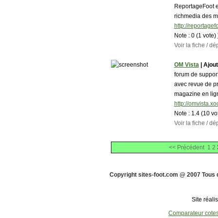
ReportageFoot e
richmedia des ma
http://reportagefo
Note :
0 (1 vote)
Voir la fiche / 
OM Vista
| Ajout
forum de supporte
avec revue de pr
magazine en lign
http://omvista.xo
Note :
1.4 (10 vo
Voir la fiche / 
<< Précédent
1
2
Copyright sites-foot.com @ 2007 Tous 
Site réali
Comparateur cote