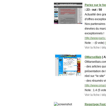
Pariez sur le fo
: 23 - out : 50
Actualité des gra
d'offres excepti
Nos partenaires 
élevées du marc
exceptionnels !
http://www.paris-
Note :
- (0 vote)
Voir la fiche / 
OMarseillais
| A
OMarseillais.com 
- des articles q
présentation de l
réel sur *le site*
- des résumés vi
http://www.omars
Note :
1.4 (5 vot
Voir la fiche / 
Reportage Foot 