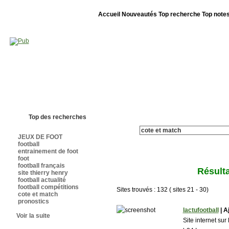
Accueil
Nouveautés
Top recherche
Top note
Bienvenue sur sites-foot.com - Nous sommes le 07/08/2026 - Annuaire ouv
Top des recherches
JEUX DE FOOT
football
entrainement de foot
foot
football français
Résulta
site thierry henry
football actualité
football compétitions
Sites trouvés : 132 ( sites 21 - 30)
cote et match
pronostics
lactufootball
| Aj
Voir la suite
Site internet sur 