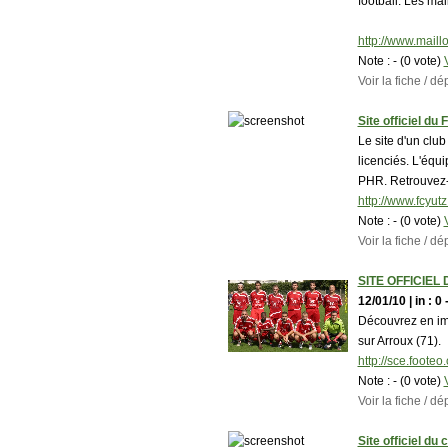
football. Les ma
http://www.maill
Note :
- (0 vote)
Voir la fiche / 
Site officiel du
Le site d'un clu
licenciés. L'équ
PHR. Retrouvez-ic
http://www.fcyutz.
Note :
- (0 vote)
Voir la fiche / 
SITE OFFICIEL
12/01/10 | in : 0 
Découvrez en ima
sur Arroux (71).
http://sce.footeo
Note :
- (0 vote)
Voir la fiche / 
Site officiel 