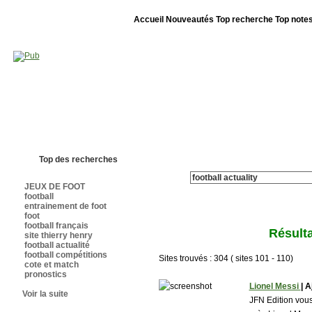
Accueil
Nouveautés
Top recherche
Top note
Bienvenue sur sites-foot.com - Nous sommes le 08/08/2026 - Annuaire ouv
Top des recherches
JEUX DE FOOT
football
entrainement de foot
foot
football français
Résulta
site thierry henry
football actualité
football compétitions
Sites trouvés : 304 ( sites 101 - 110)
cote et match
pronostics
Lionel Messi
| A
Voir la suite
JFN Edition vou