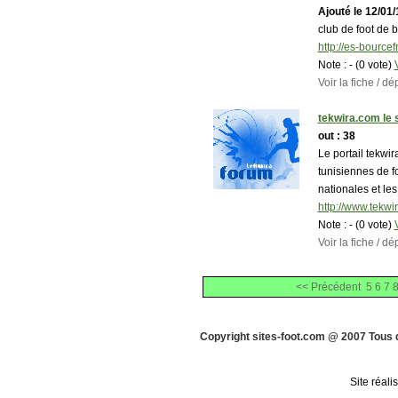
Ajouté le 12/01/10
club de foot de 
http://es-bource
Note :
- (0 vote)
Voir la fiche / 
tekwira.com le s
out : 38
Le portail tekwi
tunisiennes de f
nationales et le
http://www.tekwi
Note :
- (0 vote)
Voir la fiche / 
<< Précédent
5
6
7
Copyright sites-foot.com @ 2007 Tous 
Site réali