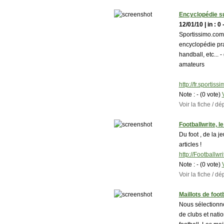
Encyclopédie su
12/01/10 | in : 0 
Sportissimo.com 
encyclopédie prat
handball, etc... 
amateurs
http://fr.sportiss
Note :
- (0 vote)
Voir la fiche / 
Footballwrite, le
Du foot , de la j
articles !
http://Footballwr
Note :
- (0 vote)
Voir la fiche / 
Maillots de footb
Nous sélectionno
de clubs et natio