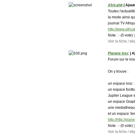
Africahit
| Ajouté
Toutes l'actualit
la mode ainsi qu
journal TV Afriq
http://www.africa
Note :
- (0 vote)
Voir la fiche / 
Planete losc
| Aj
Forum sur le los
On y trouve :
un espace losc :
un espace footb
Jupiler League ec
un espace Grap
une mediathequ
et un espace 3
http://http://plan
Note :
- (0 vote)
Voir la fiche / 