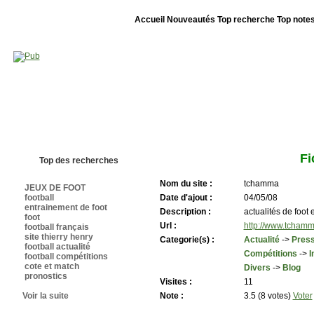
Accueil
Nouveautés
Top recherche
Top note
Bienvenue sur sites-foot.com - Nous sommes le 06/08/2026 - Annuaire ouv
Fi
Top des recherches
Nom du site :
tchamma
JEUX DE FOOT
football
Date d'ajout :
04/05/08
entrainement de foot
Description :
actualités de foot 
foot
Url :
http://www.tcham
football français
site thierry henry
Categorie(s) :
Actualité
->
Press
football actualité
Compétitions
->
I
football compétitions
cote et match
Divers
->
Blog
pronostics
Visites :
11
Voir la suite
Note :
3.5 (8 votes)
Voter