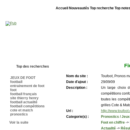
Accueil
Nouveautés
Top recherche
Top note
Bienvenue sur sites-foot.com - Nous sommes le 07/08/2026 - Annuaire ouv
Fi
Top des recherches
Nom du site :
Toufoot, Pronos ma
JEUX DE FOOT
football
Date d'ajout :
29/09/09
entrainement de foot
Description :
Un large choix d
foot
compétitions conf
football français
site thierry henry
toutes les compéti
football actualité
grilles Cote & Matc
football compétitions
cote et match
Url :
http://www.toufoot
pronostics
Categorie(s) :
Pronostics / Jeux
Voir la suite
Foot en chiffre
->
Actualité
->
Résul