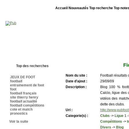
Accueil
Nouveautés
Top recherche
Top note
Bienvenue sur sites-foot.com - Nous sommes le 08/08/2026 - Annuaire ouv
Fi
Top des recherches
Nom du site :
Football résultat
JEUX DE FOOT
football
Date d'ajout :
29/09/09
entrainement de foot
Description :
Blog 100 % footb
foot
Calcio, ligue des 
football français
site thierry henry
vidéos des matche
football actualité
dette des clubs.
football compétitions
cote et match
Url :
http://www.pubfoot
pronostics
Categorie(s) :
Clubs
->
Ligue 1
-
Voir la suite
Compétitions
->
I
Divers
->
Blog