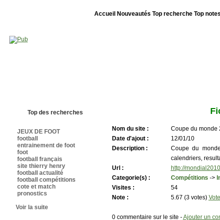
Accueil
Nouveautés
Top recherche
Top note
Bienvenue sur sites-foot.com - Nous sommes le 06/08/2026 - Annuaire ouv
Fi
Top des recherches
Nom du site :
Coupe du monde 20
JEUX DE FOOT
football
Date d'ajout :
12/01/10
entrainement de foot
Description :
Coupe du monde 2
foot
calendriers, result
football français
site thierry henry
Url :
http://mondial2010.
football actualité
Categorie(s) :
Compétitions
->
I
football compétitions
cote et match
Visites :
54
pronostics
Note :
5.67 (3 votes)
Vote
Voir la suite
0 commentaire sur le site -
Ajouter un c