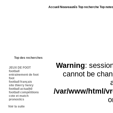
Accueil
Nouveautés
Top recherche
Top note
Bienvenue sur sites-foot.com - Nous sommes le 07/08/2026 - Annuaire ouv
Top des recherches
Warning
: sessi
JEUX DE FOOT
football
cannot be chan
entrainement de foot
foot
football français
site thierry henry
/var/www/html/v
football actualité
football compétitions
cote et match
o
pronostics
Voir la suite