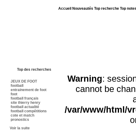
Accueil
Nouveautés
Top recherche
Top note
Bienvenue sur sites-foot.com - Nous sommes le 07/08/2026 - Annuaire ouv
Top des recherches
Warning
: sessi
JEUX DE FOOT
football
cannot be chan
entrainement de foot
foot
football français
site thierry henry
/var/www/html/v
football actualité
football compétitions
cote et match
o
pronostics
Voir la suite