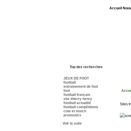
Accueil
Nouv
Bienvenue sur sites-foot.com - Nous somm
Top des recherches
JEUX DE FOOT
football
entrainement de foot
foot
Accue
football français
site thierry henry
football actualité
Sites t
football compétitions
cote et match
pronostics
Voir la suite