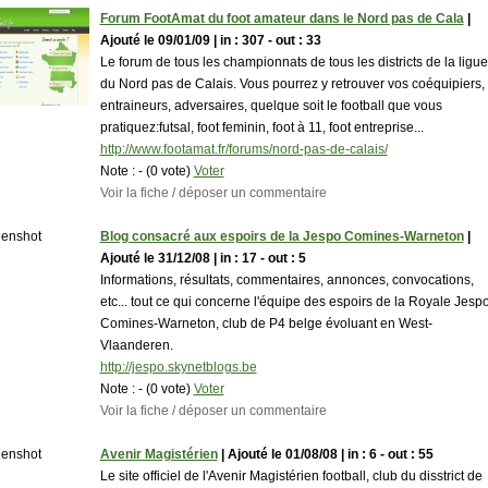
Forum FootAmat du foot amateur dans le Nord pas de Cala
|
Ajouté le 09/01/09 | in : 307 - out : 33
Le forum de tous les championnats de tous les districts de la ligue
du Nord pas de Calais. Vous pourrez y retrouver vos coéquipiers,
entraineurs, adversaires, quelque soit le football que vous
pratiquez:futsal, foot feminin, foot à 11, foot entreprise...
http://www.footamat.fr/forums/nord-pas-de-calais/
Note :
- (0 vote)
Voter
Voir la fiche / déposer un commentaire
Blog consacré aux espoirs de la Jespo Comines-Warneton
|
Ajouté le 31/12/08 | in : 17 - out : 5
Informations, résultats, commentaires, annonces, convocations,
etc... tout ce qui concerne l'équipe des espoirs de la Royale Jesp
Comines-Warneton, club de P4 belge évoluant en West-
Vlaanderen.
http://jespo.skynetblogs.be
Note :
- (0 vote)
Voter
Voir la fiche / déposer un commentaire
Avenir Magistérien
| Ajouté le 01/08/08 | in : 6 - out : 55
Le site officiel de l'Avenir Magistérien football, club du disstrict de