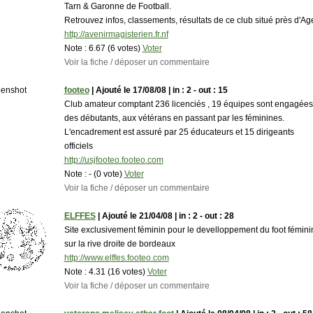
Tarn & Garonne de Football.
Retrouvez infos, classements, résultats de ce club situé près d'Ag
http://avenirmagisterien.fr.nf
Note :
6.67 (6 votes)
Voter
Voir la fiche / déposer un commentaire
footeo
| Ajouté le 17/08/08 | in : 2 - out : 15
Club amateur comptant 236 licenciés , 19 équipes sont engagées
des débutants, aux vétérans en passant par les féminines.
L'encadrement est assuré par 25 éducateurs et 15 dirigeants
officiels
http://usjfooteo.footeo.com
Note :
- (0 vote)
Voter
Voir la fiche / déposer un commentaire
ELFFES
| Ajouté le 21/04/08 | in : 2 - out : 28
Site exclusivement féminin pour le develloppement du foot fémini
sur la rive droite de bordeaux
http://www.elffes.footeo.com
Note :
4.31 (16 votes)
Voter
Voir la fiche / déposer un commentaire