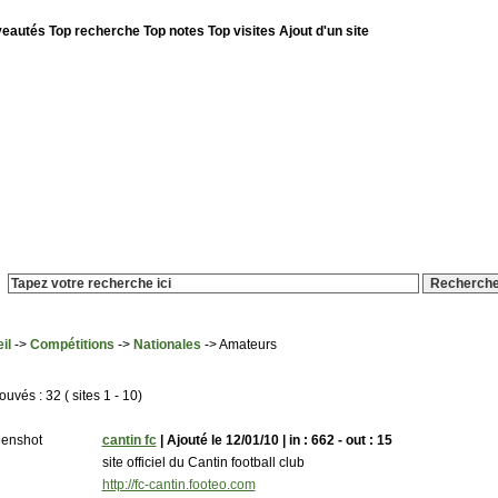
eautés
Top recherche
Top notes
Top visites
Ajout d'un site
es le 07/08/2026 - Annuaire ouvert le 5 Avril 2007
Recherche avancée
il
->
Compétitions
->
Nationales
-> Amateurs
rouvés : 32 ( sites 1 - 10)
cantin fc
| Ajouté le 12/01/10 | in : 662 - out : 15
site officiel du Cantin football club
http://fc-cantin.footeo.com